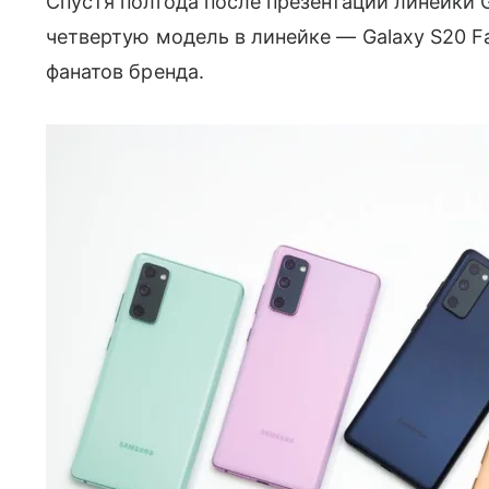
Спустя полгода после презентации линейки 
четвертую модель в линейке — Galaxy S20 F
фанатов бренда.