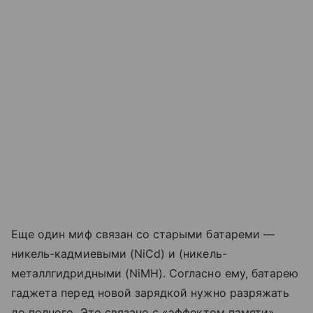
Еще один миф связан со старыми батареми —
никель-кадмиевыми (NiCd) и (никель-
металлгидридными (NiMH). Согласно ему, батарею
гаджета перед новой зарядкой нужно разряжать
до полного. Это связано с «эффектом памяти»,