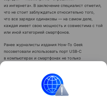
из интернета». В заключение специалист отметил,
что не стоит заблуждаться относительно того,
что все зарядки одинаковы — на самом деле,
каждая имеет свою мощность и совместима с той
или иной категорией смартфонов.
Ранее журналисты издания How-To Geek
посоветовали использовать порт USB-C
в компьютерах и смартфонах не только
для зарядки. Они рассказали, что с помощью
разъема можно передавать файлы на большой
скорости и подключаться к мониторам.
смартфоны
Поделиться