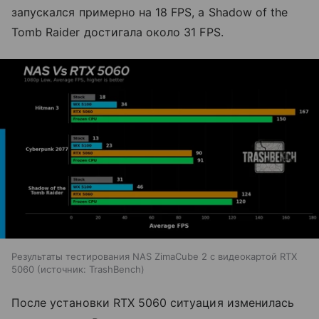
запускался примерно на 18 FPS, а Shadow of the
Tomb Raider достигала около 31 FPS.
Результаты тестирования NAS ZimaCube 2 с видеокартой RTX
5060
источник:
TrashBench
После установки RTX 5060 ситуация изменилась