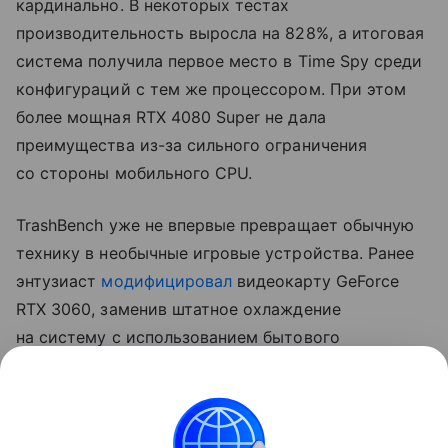
кардинально. В некоторых тестах
производительность выросла на 828%, а итоговая
система получила первое место в Time Spy среди
конфигураций с тем же процессором. При этом
более мощная RTX 4080 Super не дала
преимущества из-за сильного ограничения
со стороны мобильного CPU.
TrashBench уже не впервые превращает обычную
технику в необычные игровые устройства. Ранее
энтузиаст
модифицировал
видеокарту GeForce
RTX 3060, заменив штатное охлаждение
на систему с использованием бытового
льдогенератора. В Cyberpunk 2077 такая
конструкция позволила снизить температуру GPU
примерно с 60 до 22−23°C, хотя сама система