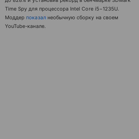
до 828% и установив рекорд в бенчмарке 3DMark
Time Spy для процессора Intel Core i5−1235U.
Моддер
показал
необычную сборку на своем
YouTube-канале.