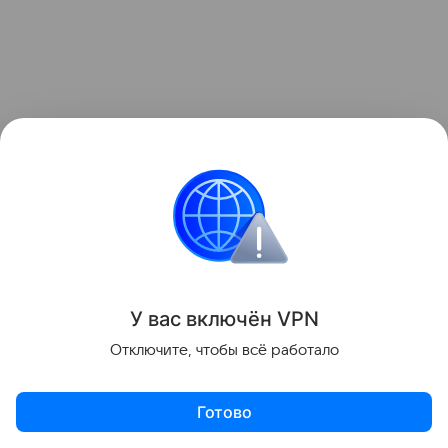
У вас включ
ён
V
P
N
Отключите, чтобы всё работало
Виджеты с ценами iPhone, а также подборка Android-смар
Готово