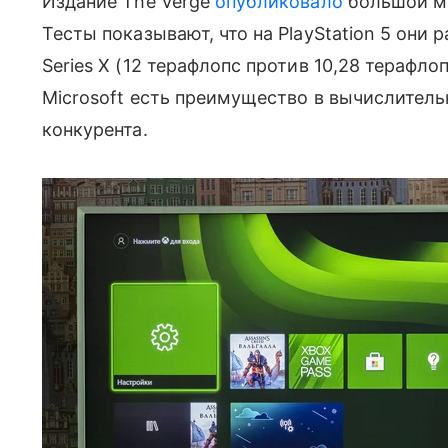
Издание The Verge
опубликовало
большой м
Тесты показывают, что на PlayStation 5 они 
Series X (12 терафлопс против 10,28 терафло
Microsoft есть преимущество в вычислитель
конкурента.