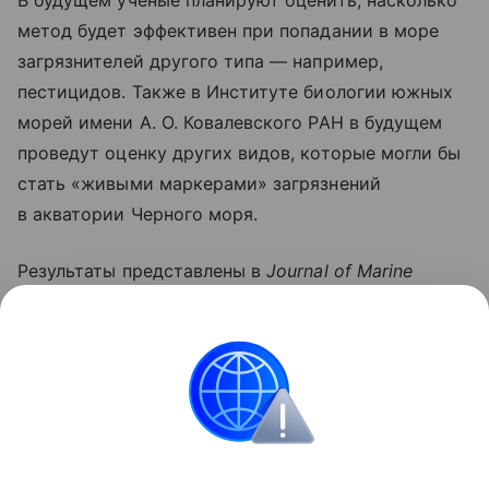
метод будет эффективен при попадании в море
загрязнителей другого типа — например,
пестицидов. Также в Институте биологии южных
морей имени А. О. Ковалевского РАН в будущем
проведут оценку других видов, которые могли бы
стать «живыми маркерами» загрязнений
в акватории Черного моря.
Результаты представлены в
Journal of Marine
Science and Engineering.
Работа выполнена
при поддержке гранта РНФ (проект
№ 25−19−00551).
природа