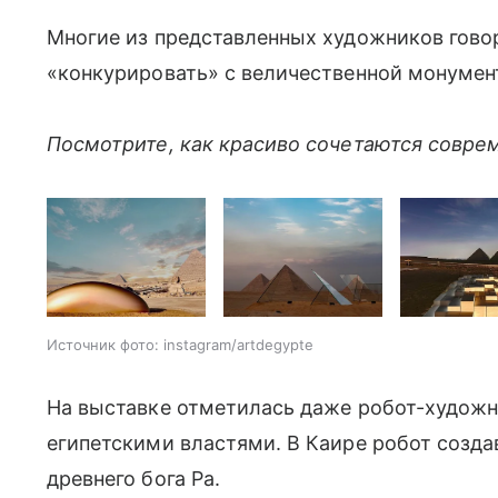
Многие из представленных художников говор
«конкурировать» с величественной монуме
Посмотрите, как красиво сочетаются совре
Источник фото: instagram/artdegypte
На выставке отметилась даже робот-художни
египетскими властями. В Каире робот созд
древнего бога Ра.