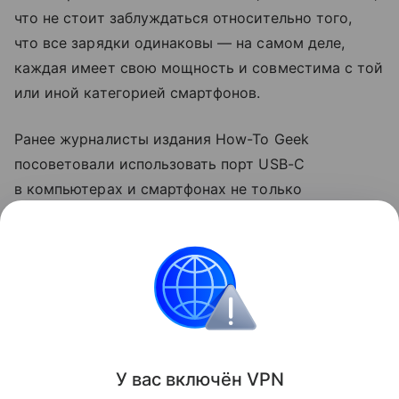
что не стоит заблуждаться относительно того,
что все зарядки одинаковы — на самом деле,
каждая имеет свою мощность и совместима с той
или иной категорией смартфонов.
Ранее журналисты издания How-To Geek
посоветовали использовать порт USB-C
в компьютерах и смартфонах не только
для зарядки. Они рассказали, что с помощью
разъема можно передавать файлы на большой
скорости и подключаться к мониторам.
смартфоны
Поделиться
У вас включ
ён
V
P
N