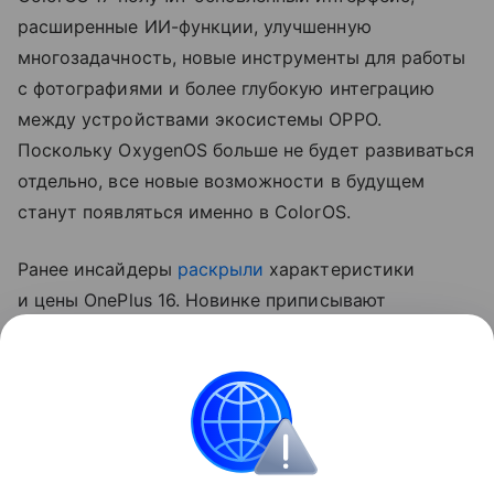
расширенные ИИ-функции, улучшенную
многозадачность, новые инструменты для работы
с фотографиями и более глубокую интеграцию
между устройствами экосистемы OPPO.
Поскольку OxygenOS больше не будет развиваться
отдельно, все новые возможности в будущем
станут появляться именно в ColorOS.
Ранее инсайдеры
раскрыли
характеристики
и цены OnePlus 16. Новинке приписывают
аккумулятор на 9000 мАч, Snapdragon 8 Elite Gen 6
Pro и стартовую цену от 4999 юаней (~59 350
рублей).
OPPO