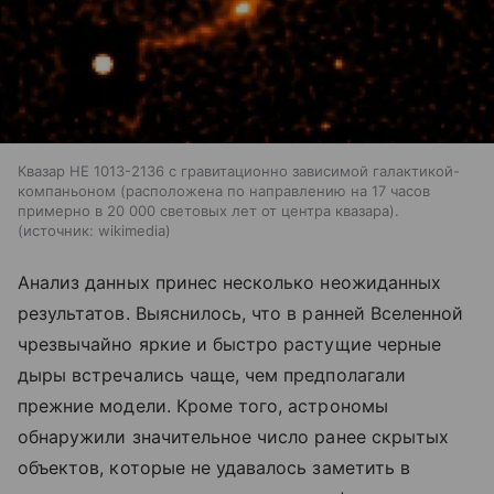
Квазар HE 1013-2136 с гравитационно зависимой галактикой-
компаньоном (расположена по направлению на 17 часов
примерно в 20 000 световых лет от центра квазара).
источник:
wikimedia
Анализ данных принес несколько неожиданных
результатов. Выяснилось, что в ранней Вселенной
чрезвычайно яркие и быстро растущие черные
дыры встречались чаще, чем предполагали
прежние модели. Кроме того, астрономы
обнаружили значительное число ранее скрытых
объектов, которые не удавалось заметить в