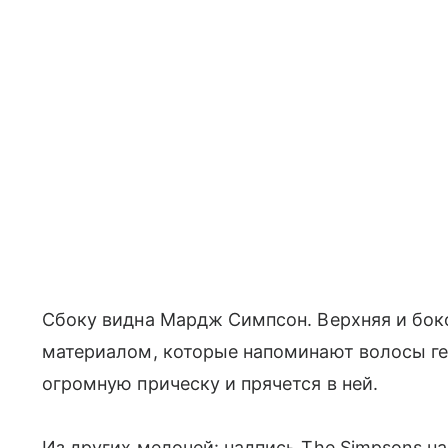
Сбоку видна Мардж Симпсон. Верхняя и бок
материалом, которые напоминают волосы ге
огромную прическу и прячется в ней.
Из других мелочей: надпись The Simpsons н