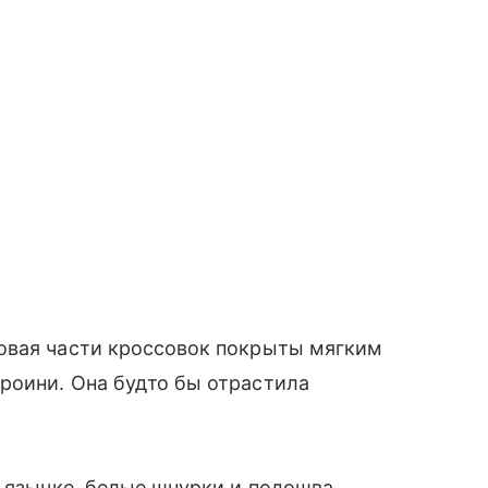
овая части кроссовок покрыты мягким
роини. Она будто бы отрастила
а язычке, белые шнурки и подошва,