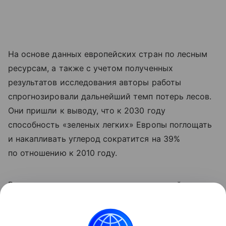
На основе данных европейских стран по лесным
ресурсам, а также с учетом полученных
результатов исследования авторы работы
спрогнозировали дальнейший темп потерь лесов.
Они пришли к выводу, что к 2030 году
способность «зеленых легких» Европы поглощать
и накапливать углерод сократится на 39%
по отношению к 2010 году.
Ранее мы
рассказывали
, как окаменевший лес
показал последние 300 миллионов лет в истории
Европы.