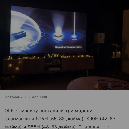
Источник:
Hi-Tech Mail
OLED-линейку составили три модели:
флагманская S95H (55–83 дюйма), S90H (42–83
дюйма) и S85H (48–83 дюйма). Старшая — с