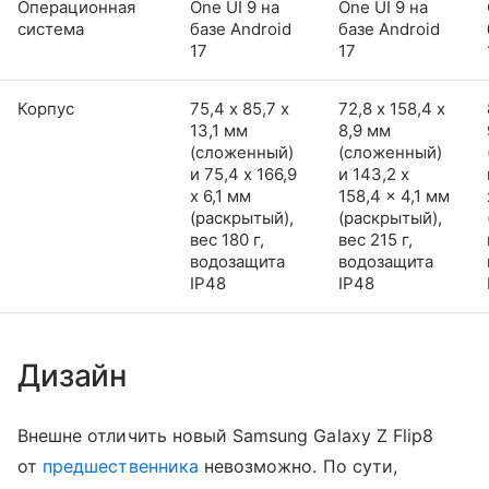
Операционная
One UI 9 на
One UI 9 на
система
базе Android
базе Android
17
17
Корпус
75,4 х 85,7 х
72,8 х 158,4 х
13,1 мм
8,9 мм
(сложенный)
(сложенный)
и 75,4 x 166,9
и 143,2 x
x 6,1 мм
158,4 x 4,1 мм
(раскрытый),
(раскрытый),
вес 180 г,
вес 215 г,
водозащита
водозащита
IP48
IP48
Дизайн
Внешне отличить новый Samsung Galaxy Z Flip8
от
предшественника
невозможно. По сути,