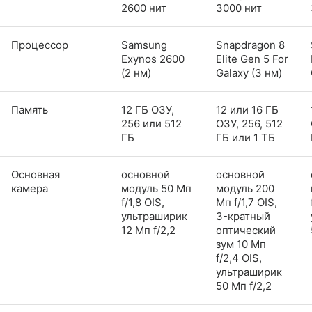
2600 нит
3000 нит
Процессор
Samsung
Snapdragon 8
Exynos 2600
Elite Gen 5 For
(2 нм)
Galaxy (3 нм)
Память
12 ГБ ОЗУ,
12 или 16 ГБ
256 или 512
ОЗУ, 256, 512
ГБ
ГБ или 1 ТБ
Основная
основной
основной
камера
модуль 50 Мп
модуль 200
f/1,8 OIS,
Мп f/1,7 OIS,
ультраширик
3-кратный
12 Мп f/2,2
оптический
зум 10 Мп
f/2,4 OIS,
ультраширик
50 Мп f/2,2