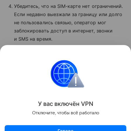
Убедитесь, что на SIM-карте нет ограничений.
Если недавно выезжали за границу или долго
не пользовались связью, оператор мог
заблокировать доступ в интернет, звонки
и SMS на время.
Если ничего не помогло, позвоните
в поддержку МТС по номеру 8 800 250−08−90
и сообщите о проблеме.
Сбои
Поделиться
У вас включ
ён
V
P
N
Отключите, чтобы всё работало