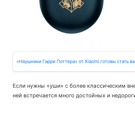
Наушники и чехол имеют узнаваемую гравировку. Фото: Xiao
«Наушники Гарри Поттера» от Xiaomi готовы стать в
Если нужны
«уши»
с более классическим вн
ней встречается много достойных и недорог