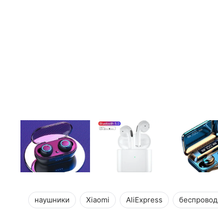
наушники
Xiaomi
AliExpress
беспровод