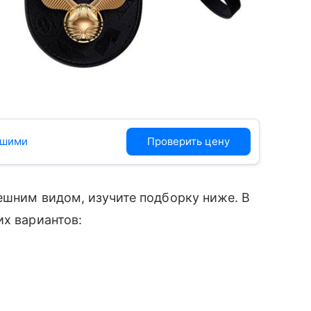
mi
ашими
Проверить цену
ешним видом, изучите подборку ниже. В
их вариантов: