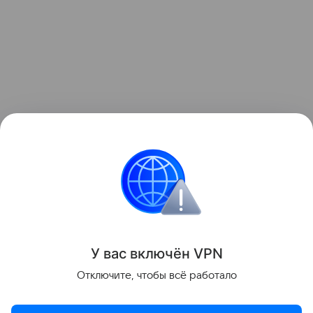
Виджеты с ценами iPhone, а также подборка Android-смар
Apple
iPhone
смартфоны
Поделиться
У вас включ
ён
V
P
N
Отключите, чтобы всё работало