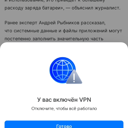
расходу заряда батареи», — объяснил журналист.
Ранее эксперт Андрей Рыбников рассказал,
что системные данные и файлы приложений могут
постепенно заполнить значительную часть
свободной памяти в смартфоне. Специалист
рекомендовал время от времени очищать аппарат
от «мусора».
Samsung
Поделиться
У вас включ
ён
V
P
N
Отключите, чтобы всё работало
Готово