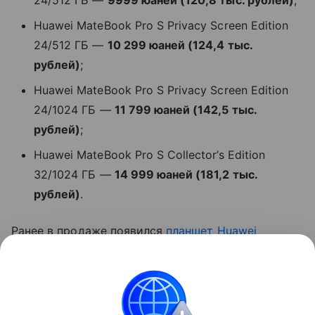
Huawei MateBook Pro S Privacy Screen Edition
24/512 ГБ —
10 299 юаней (124,4 тыс.
рублей)
;
Huawei MateBook Pro S Privacy Screen Edition
24/1024 ГБ —
11 799 юаней (142,5 тыс.
рублей)
;
Huawei MateBook Pro S Collector’s Edition
32/1024 ГБ —
14 999 юаней (181,2 тыс.
рублей)
.
Ранее в продаже появился
планшет
Huawei
MatePad Mini
.