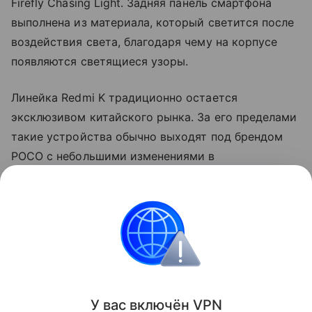
Firefly Chasing Light. Задняя панель смартфона
выполнена из материала, который светится после
воздействия света, благодаря чему на корпусе
появляются светящиеся узоры.
Линейка Redmi K традиционно остается
эксклюзивом китайского рынка. За его пределами
такие устройства обычно выходят под брендом
POCO с небольшими изменениями в
характеристиках и программном обеспечении.
Так, прошлогодний Redmi K90 Pro дебютировал на
глобальном рынке как POCO F8 Ultra.
смартфоны
Поделиться
У вас включ
ён
V
P
N