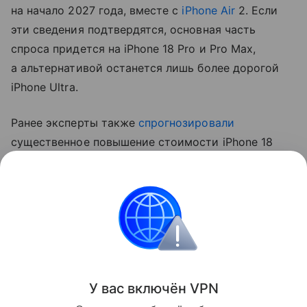
на начало 2027 года, вместе с
iPhone Air
2. Если
эти сведения подтвердятся, основная часть
спроса придется на iPhone 18 Pro и Pro Max,
а альтернативой останется лишь более дорогой
iPhone Ultra.
Ранее эксперты также
спрогнозировали
существенное повышение стоимости iPhone 18
Pro. Аналитик Джефф Пу считает, что цены
вырастут на 250−300 долларов (около 20−24 тыс.
рублей).
Apple
iPhone
Поделиться
У вас включ
ён
V
P
N