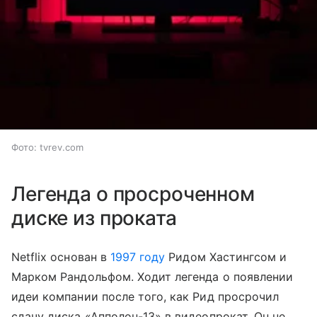
Фото: tvrev.com
Легенда о просроченном
диске из проката
Netflix основан в
1997 году
Ридом Хастингсом и
Марком Рандольфом. Ходит легенда о появлении
идеи компании после того, как Рид просрочил
сдачу диска «Апполон-13» в видеопрокат. Он не