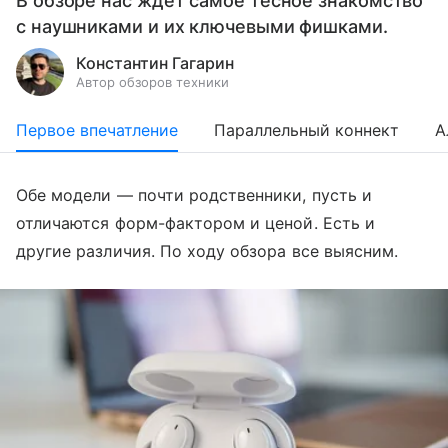
В обзоре нас ждет самое тесное знакомство
с наушниками и их ключевыми фишками.
Константин Гагарин
Автор обзоров техники
Первое впечатление
Параллельный коннект
А
Обе модели — почти родственники, пусть и
отличаются форм-фактором и ценой. Есть и
другие различия. По ходу обзора все выясним.