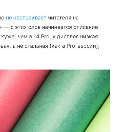
вно
не настраивает
читателя на
т?» — с этих слов начинается описание
хуже, чем в 14 Pro, у дисплея низкая
ая, а не стальная (как в Pro-версии),