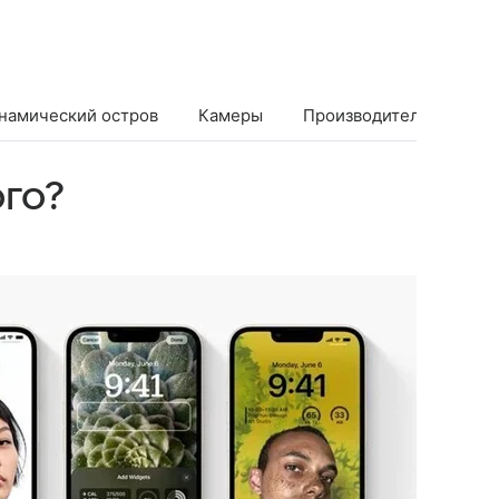
инамический остров
Камеры
Производительность
ого?