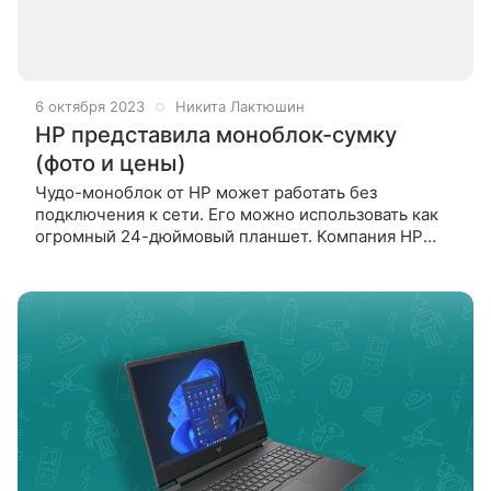
6 октября 2023
Никита Лактюшин
HP представила моноблок-сумку
(фото и цены)
Чудо-моноблок от HP может работать без
подключения к сети. Его можно использовать как
огромный 24-дюймовый планшет. Компания HP
выпустила Envy Move — портативный моноблок со
встроенной батареей, сенсорным экраном