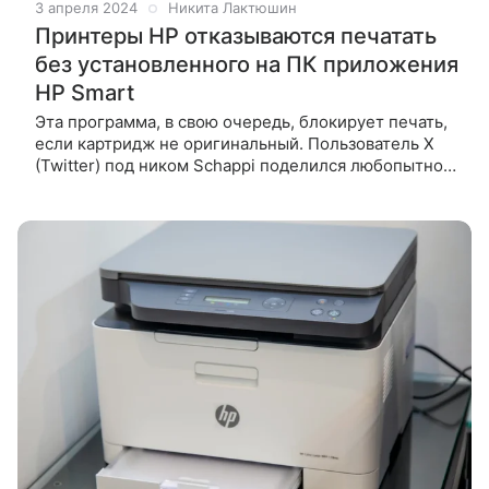
3 апреля 2024
Никита Лактюшин
Принтеры HP отказываются печатать
без установленного на ПК приложения
HP Smart
Эта программа, в свою очередь, блокирует печать,
если картридж не оригинальный. Пользователь X
(Twitter) под ником Schappi поделился любопытной
историей, которая произошла с его принтером HP.
Напомним, весной 2024