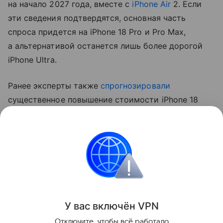
на начало 2027 года, вместе с
iPhone Air
2. Если
эти сведения подтвердятся, основная часть
спроса придется на iPhone 18 Pro и Pro Max,
а альтернативой останется лишь более дорогой
iPhone Ultra.
Ранее эксперты также
спрогнозировали
существенное повышение стоимости iPhone 18
Pro. Аналитик Джефф Пу считает, что цены
вырастут на 250−300 долларов (около 20−24 тыс.
рублей).
Apple
iPhone
Поделиться
У вас включ
ён
V
P
N
Отключите, чтобы всё работало