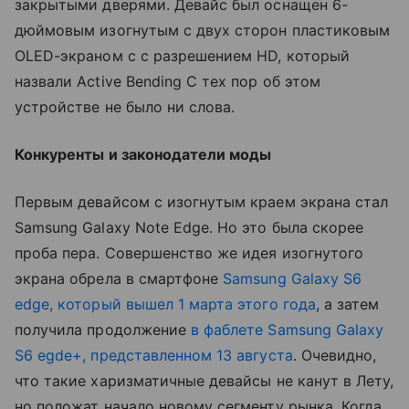
закрытыми дверями. Девайс был оснащен 6-
дюймовым изогнутым с двух сторон пластиковым
OLED-экраном с с разрешением HD, который
назвали Active Bending С тех пор об этом
устройстве не было ни слова.
Конкуренты и законодатели моды
Первым девайсом с изогнутым краем экрана стал
Samsung Galaxy Note Edge. Но это была скорее
проба пера. Совершенство же идея изогнутого
экрана обрела в смартфоне
Samsung Galaxy S6
edge, который вышел 1 марта этого года
, а затем
получила продолжение
в фаблете Samsung Galaxy
S6 egde+, представленном 13 августа
. Очевидно,
что такие харизматичные девайсы не канут в Лету,
но положат начало новому сегменту рынка. Когда