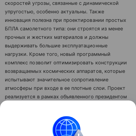
скоростей угрозы, связанные с динамической
упругостью, особенно актуальны. Также
инновация полезна при проектировании простых
БПЛА самолетного типа: они строятся из менее
прочных и жестких материалов и должны
выдерживать большие эксплуатационные
нагрузки. Кроме того, новый программный
комплекс позволит оптимизировать конструкции
возвращаемых космических аппаратов, которые
испытывают значительное сопротивление
атмосферы при входе в ее плотные слои. Проект
реализуется в рамках объявленного президентом
России Десятилетия науки и технологий, а также
программы Минобрнауки России
«Приоритет-2030».