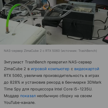
NAS-сервер ZimaCube 2 с RTX 5060
источник:
TrashBench
Энтузиаст TrashBench превратил NAS-сервер
ZimaCube 2 в
игровой компьютер
с
видеокартой
RTX 5060, увеличив производительность в играх
до 828% и установив рекорд в бенчмарке 3DMark
Time Spy для процессора Intel Core i5−1235U.
Моддер
показал
необычную сборку на своем
YouTube-канале.