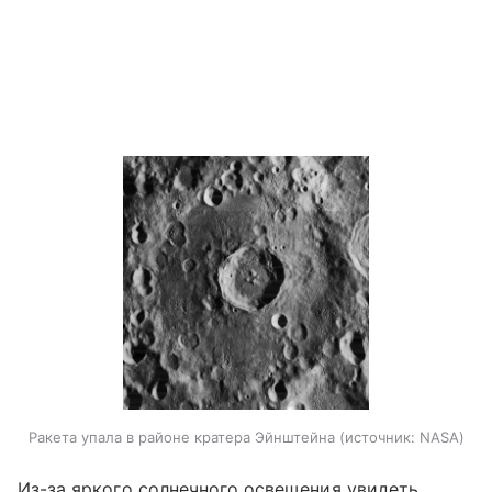
Ракета упала в районе кратера Эйнштейна
источник:
NASA
Из-за яркого солнечного освещения увидеть