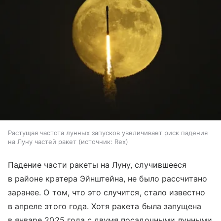
Растущая частота лунных запусков увеличивает риск падения
на Луну частей ракет
источник:
Rex
Падение части ракеты на Луну, случившееся
в районе кратера Эйнштейна, не было рассчитано
заранее. О том, что это случится, стало известно
в апреле этого года. Хотя ракета была запущена
в январе 2025 года с двумя посадочными лунными