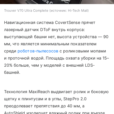
Trouver V70 Ultra Complete
источник:
Hi-Tech Mail
Навигационная система CovertSense прячет
лазерный датчик DToF внутрь корпуса:
выступающей башни нет, высота устройства — 90
мм, что является минимальным показателем
среди
роботов-пылесосов
с роликовыми мопами
и проточной водой. Площадь охвата уборки на 15–
20% больше, чем у моделей с внешней LDS-
башней.
Технология MaxiReach выдвигает ролик и боковую
щетку к плинтусам и в углы, StepPro 2.0
преодолевает препятствия до 40 мм, а
AutoShield изолирует влажный ролик при въезде