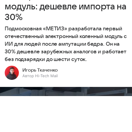
модуль: дешевле импорта на
30%
Подмосковная «МЕТИЗ» разработала первый
отечественный электронный коленный модуль с
ИИ для людей после ампутации бедра. Он на
30% дешевле зарубежных аналогов и работает
без подзарядки до шести суток.
Игорь Ткаченко
Автор Hi-Tech Mail
Выберите комментарий
Выберите комментарий
Выберите комментарий
Информация полезная и актуальная
Информация полезная и актуальная
Информация полезная и актуальная