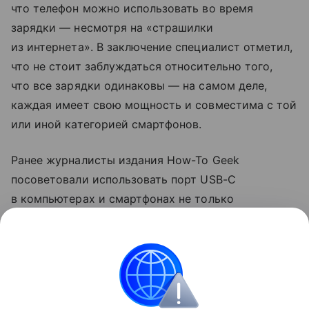
что телефон можно использовать во время
зарядки — несмотря на «страшилки
из интернета». В заключение специалист отметил,
что не стоит заблуждаться относительно того,
что все зарядки одинаковы — на самом деле,
каждая имеет свою мощность и совместима с той
или иной категорией смартфонов.
Ранее журналисты издания How-To Geek
посоветовали использовать порт USB-C
в компьютерах и смартфонах не только
для зарядки. Они рассказали, что с помощью
разъема можно передавать файлы на большой
скорости и подключаться к мониторам.
смартфоны