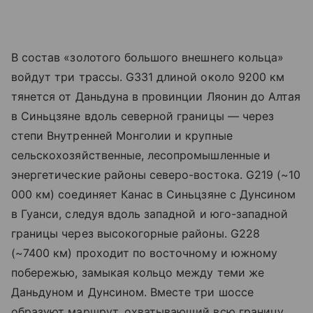
В состав «золотого большого внешнего кольца»
войдут три трассы. G331 длиной около 9200 км
тянется от Даньдуна в провинции Ляонин до Алтая
в Синьцзяне вдоль северной границы — через
степи Внутренней Монголии и крупные
сельскохозяйственные, лесопромышленные и
энергетические районы северо-востока. G219 (~10
000 км) соединяет Канас в Синьцзяне с Дунсином
в Гуанси, следуя вдоль западной и юго-западной
границы через высокогорные районы. G228
(~7400 км) проходит по восточному и южному
побережью, замыкая кольцо между теми же
Даньдуном и Дунсином. Вместе три шоссе
образуют маршрут, охватывающий всю границу