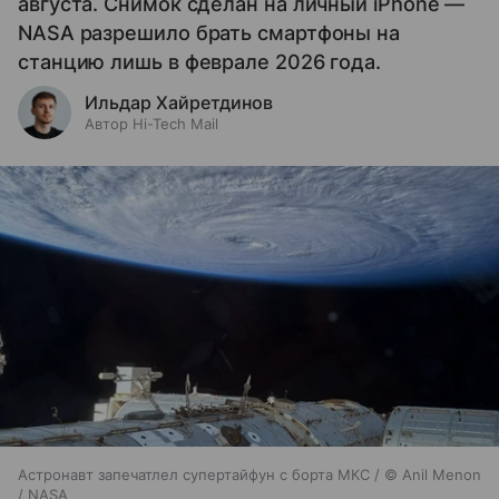
августа. Снимок сделан на личный iPhone —
NASA разрешило брать смартфоны на
станцию лишь в феврале 2026 года.
Ильдар Хайретдинов
Автор Hi-Tech Mail
Астронавт запечатлел супертайфун с борта МКС / © Anil Menon
/ NASA