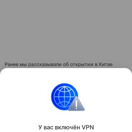
Ранее мы рассказывали об открытии в Китае
самого длинного в мире горного автодорожного
тоннеля
— перехода Тянь-Шань — Шэнли на
западе страны.
авто
Поделиться
У вас включ
ён
V
P
N