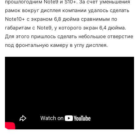
прошлогодним Note9 и S10+. За счет уменьшения
рамок вокруг дисплея компании удалось сделать
Note10+ с экраном 6,8 дюйма сравнимым по
габаритам с Note9, у которого экран 6,4 дюйма.
Для этого пришлось сделать небольшое отверстие
под фронтальную камеру в углу дисплея.