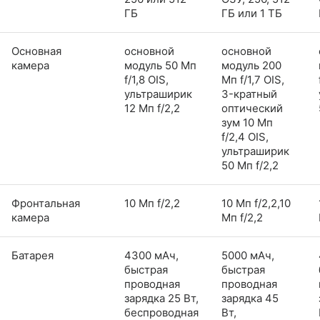
ГБ
ГБ или 1 ТБ
Основная
основной
основной
камера
модуль 50 Мп
модуль 200
f/1,8 OIS,
Мп f/1,7 OIS,
ультраширик
3-кратный
12 Мп f/2,2
оптический
зум 10 Мп
f/2,4 OIS,
ультраширик
50 Мп f/2,2
Фронтальная
10 Мп f/2,2
10 Мп f/2,2,10
камера
Мп f/2,2
Батарея
4300 мАч,
5000 мАч,
быстрая
быстрая
проводная
проводная
зарядка 25 Вт,
зарядка 45
беспроводная
Вт,