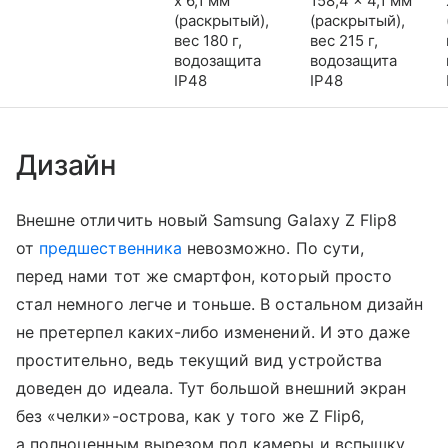
x 6,1 мм
158,4 x 4,1 мм
(раскрытый),
(раскрытый),
вес 180 г,
вес 215 г,
водозащита
водозащита
IP48
IP48
Дизайн
Внешне отличить новый Samsung Galaxy Z Flip8
от
предшественника
невозможно. По сути,
перед нами тот же смартфон, который просто
стал немного легче и тоньше. В остальном дизайн
не претерпел каких-либо изменений. И это даже
простительно, ведь текущий вид устройства
доведен до идеала. Тут большой внешний экран
без «челки»-острова, как у того же Z Flip6,
а полноценным вырезом под камеры и вспышку.