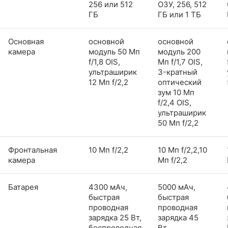
256 или 512
ОЗУ, 256, 512
ГБ
ГБ или 1 ТБ
Основная
основной
основной
камера
модуль 50 Мп
модуль 200
f/1,8 OIS,
Мп f/1,7 OIS,
ультраширик
3-кратный
12 Мп f/2,2
оптический
зум 10 Мп
f/2,4 OIS,
ультраширик
50 Мп f/2,2
Фронтальная
10 Мп f/2,2
10 Мп f/2,2,10
камера
Мп f/2,2
Батарея
4300 мАч,
5000 мАч,
быстрая
быстрая
проводная
проводная
зарядка 25 Вт,
зарядка 45
беспроводная
Вт,