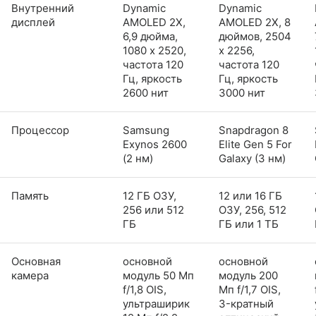
Внутренний
Dynamic
Dynamic
дисплей
AMOLED 2X,
AMOLED 2X, 8
6,9 дюйма,
дюймов, 2504
1080 x 2520,
x 2256,
частота 120
частота 120
Гц, яркость
Гц, яркость
2600 нит
3000 нит
Процессор
Samsung
Snapdragon 8
Exynos 2600
Elite Gen 5 For
(2 нм)
Galaxy (3 нм)
Память
12 ГБ ОЗУ,
12 или 16 ГБ
256 или 512
ОЗУ, 256, 512
ГБ
ГБ или 1 ТБ
Основная
основной
основной
камера
модуль 50 Мп
модуль 200
f/1,8 OIS,
Мп f/1,7 OIS,
ультраширик
3-кратный