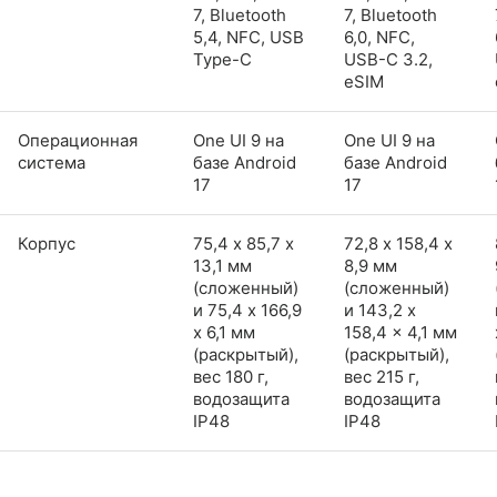
7, Bluetooth
7, Bluetooth
5,4, NFC, USB
6,0, NFC,
Type-C
USB-C 3.2,
eSIM
Операционная
One UI 9 на
One UI 9 на
система
базе Android
базе Android
17
17
Корпус
75,4 х 85,7 х
72,8 х 158,4 х
13,1 мм
8,9 мм
(сложенный)
(сложенный)
и 75,4 x 166,9
и 143,2 x
x 6,1 мм
158,4 x 4,1 мм
(раскрытый),
(раскрытый),
вес 180 г,
вес 215 г,
водозащита
водозащита
IP48
IP48