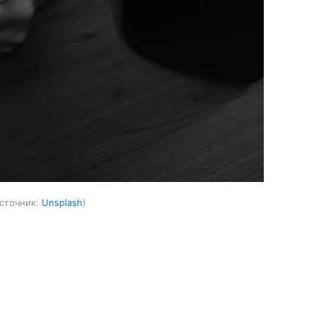
сточник:
Unsplash