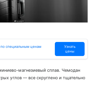
s по специальным ценам
Узнать
цены
иниево-магнезиевый сплав. Чемодан
трых углов — все скруглено и тщательно