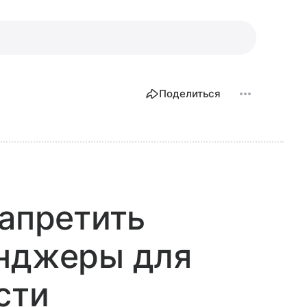
Поделиться
запретить
енджеры для
сти