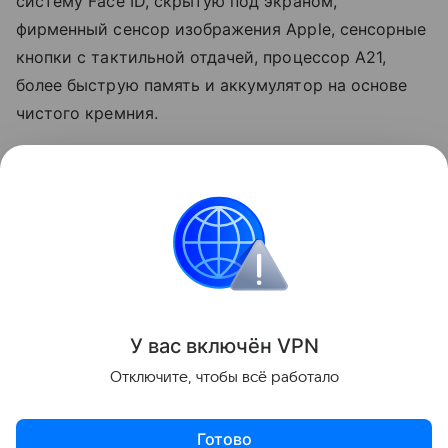
систему Face ID, скрытую под экраном,
фирменный сенсор изображения Apple, сенсорные
кнопки с тактильной отдачей, процессор A21,
более быструю память и аккумулятор на основе
чистого кремния.
Ранее также
появились
новые подробности о
первом складном iPhone.
Apple
iPhone
смартфоны
Поделиться
У вас включ
ён
V
P
N
Отключите, чтобы всё работало
Готово