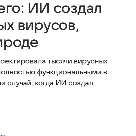
его: ИИ создал
ых вирусов,
рироде
роектировала тысячи вирусных
 полностью функциональными в
и случай, когда ИИ создал