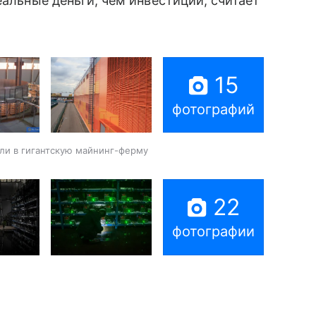
еальные деньги, чем инвестиции, считает
15
фотографий
ли в гигантскую майнинг-ферму
22
фотографии