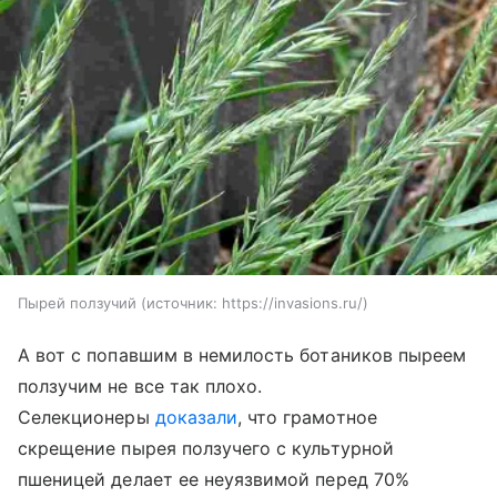
Пырей ползучий
источник:
https://invasions.ru/
А вот с попавшим в немилость ботаников пыреем
ползучим не все так плохо.
Селекционеры
доказали
, что грамотное
скрещение пырея ползучего с культурной
пшеницей делает ее неуязвимой перед 70%