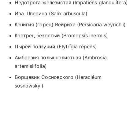
Недотрога железистая
(
Impátiens glandulífera)
Ива Шверина
(
Salix arbuscula)
Кенигия (горец) Вейриха
(
Persicaria weyrichii)
Кострец безостый
(
Bromopsis inermis)
Пырей ползучий
(
Elytrígia répens)
Амброзия полыннолистная
(
Ambrosia
artemisiifolia)
Борщевик Сосновского (Heracléum
sosnówskyi)