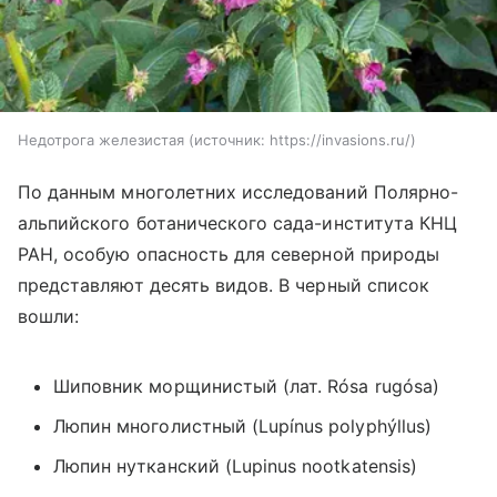
Недотрога железистая
источник:
https://invasions.ru/
По данным многолетних исследований Полярно-
альпийского ботанического сада-института КНЦ
РАН, особую опасность для северной природы
представляют десять видов. В черный список
вошли:
Шиповник морщинистый (лат. Rósa rugósa)
Люпин многолистный (Lupínus polyphýllus)
Люпин нутканский
(
Lupinus nootkatensis)