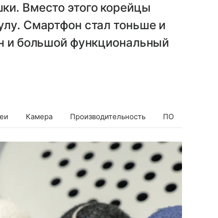
ки. Вместо этого корейцы
лу. Смартфон стал тоньше и
йн и большой функциональный
еи
Камера
Производительность
ПО
Батаре