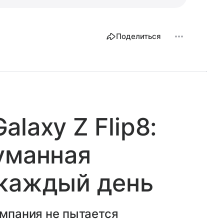
Поделиться
laxy Z Flip8:
уманная
 каждый день
омпания не пытается