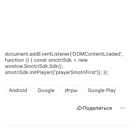
document.addEventListener('DOMContentLoaded',
function () { const smotriSdk = new
window.SmotriSdk.Sdk();
smotriSdk.initPlayer(['playerSmotriFirst']); });
Android
Google
Игры
Google Play
Поделиться