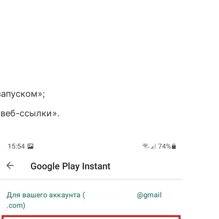
запуском»;
 веб-ссылки».