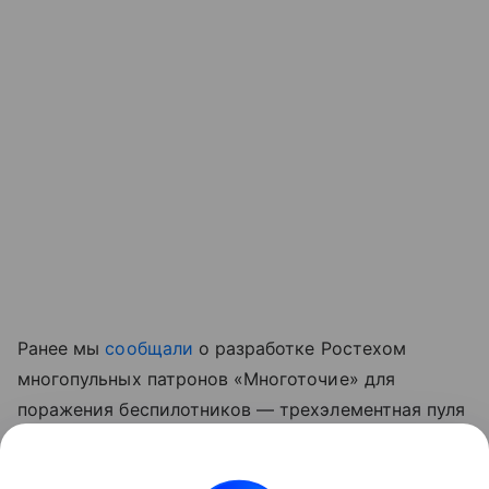
Ранее мы
сообщали
о разработке Ростехом
многопульных патронов «Многоточие» для
поражения беспилотников — трехэлементная пуля
увеличивает площадь поражения и повышает
вероятность попадания по малоразмерным