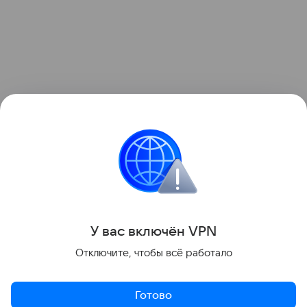
Узнать больше о необычном инциденте с ракетой
можно в отдельном
материале
Hi-Tech Mail.
космос
Луна
Поделиться
У вас включ
ён
V
P
N
Отключите, чтобы всё работало
Готово