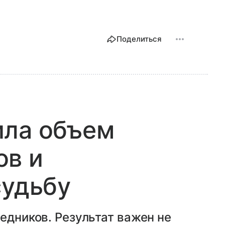
Поделиться
ила объем
ов и
судьбу
едников. Результат важен не