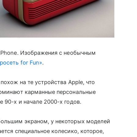
анал «Нейросеть for Fun»
 iPhone. Изображения с необычным
росеть for Fun»
.
похож на те устройства Apple, что
поминают карманные персональные
 90-х и начале 2000-х годов.
большим экраном, у некоторых моделей
ается специальное колесико, которое,