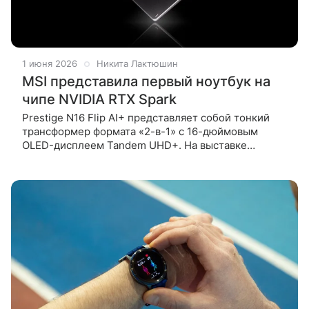
1 июня 2026
Никита Лактюшин
MSI представила первый ноутбук на
чипе NVIDIA RTX Spark
Prestige N16 Flip AI+ представляет собой тонкий
трансформер формата «2-в-1» с 16-дюймовым
OLED-дисплеем Tandem UHD+. На выставке
COMPUTEX 2026 компания MSI анонсировала
ноутбук Prestige N16 Flip AI+, ставший