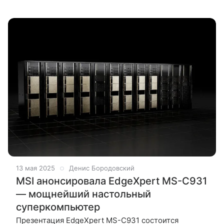
спорным. Геймеры уже давно привыкли к огромным
видеокартам с двумя и тремя кулерами,
13 мая 2025
Денис Бородовский
MSI анонсировала EdgeXpert MS-C931
— мощнейший настольный
суперкомпьютер
Презентация EdgeXpert MS-C931 состоится