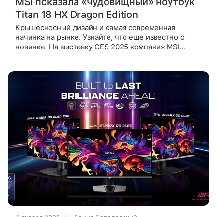
MSI показала «чудовищный» ноутбук
Titan 18 HX Dragon Edition
Крышесносный дизайн и самая современная
начинка на рынке. Узнайте, что еще известно о
новинке. На выставку CES 2025 компания MSI
привезла по-настоящему огромное количество
самых разных ноутбуков под всевозможные
4 января 2025
Денис Бородовский