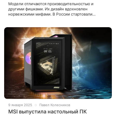
Модели отличаются производительностью и
другими фишками. Их дизайн вдохновлен
норвежскими мифами. В России стартовали
предзаказы на игровые ноутбуки MSI серии RTX 50.
Они представлены в четырех линейках, все
устройства
9 января 2025
Павел Колесников
MSI выпустила настольный ПК