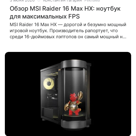
3 июня 2026
Константин Гагарин
Реклама
Обзор MSI Raider 16 Max HX: ноутбук
для максимальных FPS
MSI Raider 16 Max HX — дорогой и безумно мощный
игровой ноутбук. Производитель рапортует, что
среди 16-дюймовых лэптопов он самый мощный на
планете прямо сейчас. И заявленный 300-ваттный
тандем процессора Intel