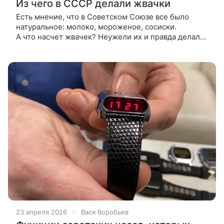
Из чего в СССР делали жвачки
Есть мнение, что в Советском Союзе все было
натуральное: молоко, мороженое, сосиски.
А что насчет жвачек? Неужели их и правда делали
из натуральной смолы и гудрона? Проверим. Для
многих, чье детство пришлось на
23 апреля 2026
Вася Воробьев