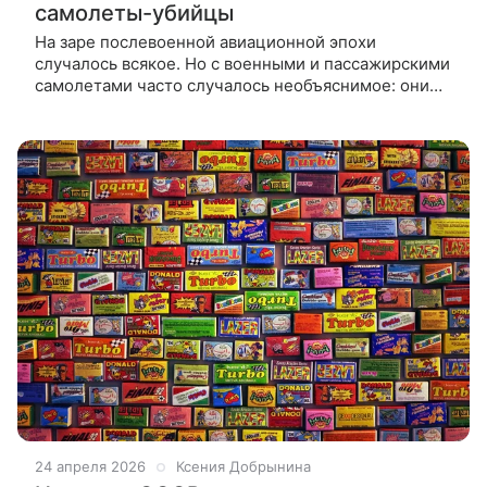
самолеты-убийцы
На заре послевоенной авиационной эпохи
случалось всякое. Но с военными и пассажирскими
самолетами часто случалось необъяснимое: они
могли сломаться прямо в полете или внезапно
теряли управление, убивая экипаж
24 апреля 2026
Ксения Добрынина