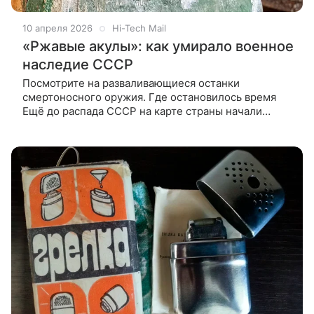
10 апреля 2026
Hi-Tech Mail
«Ржавые акулы»: как умирало военное
наследие СССР
Посмотрите на разваливающиеся останки
смертоносного оружия. Где остановилось время
Ещё до распада СССР на карте страны начали
появляться «мертвые» зоны — закрытые цеха,
рассекреченные склады, неиспользуемые