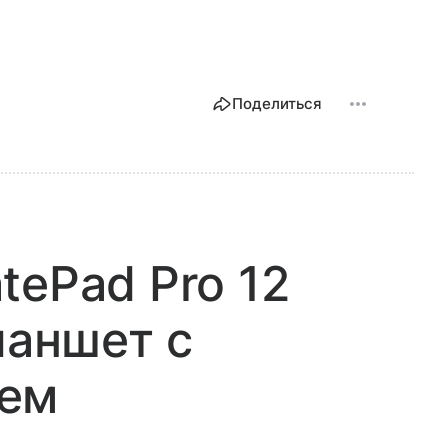
Поделиться
tePad Pro 12
ланшет с
еем