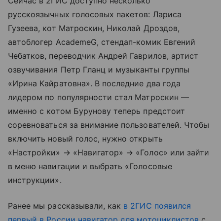
Сейчас в 2ГИС доступно несколько
русскоязычных голосовых пакетов: Лариса
Гузеева, кот Матроскин, Николай Дроздов,
автоблогер AcademeG, стендап-комик Евгений
Чебатков, переводчик Андрей Гаврилов, артист
озвучивания Петр Гланц и музыканты группы
«Ирина Кайратовна». В последние два года
лидером по популярности стал Матроскин —
именно с котом Бурунову теперь предстоит
соревноваться за внимание пользователей. Чтобы
включить новый голос, нужно открыть
«Настройки» → «Навигатор» → «Голос» или зайти
в меню навигации и выбрать «Голосовые
инструкции».
Ранее мы рассказывали, как
в 2ГИС появился
первый в России навигатор для мотоциклистов
с