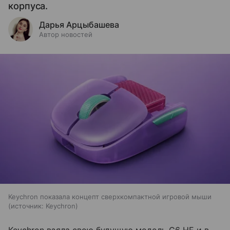
корпуса.
Дарья Арцыбашева
Автор новостей
Keychron показала концепт сверхкомпактной игровой мыши
источник:
Keychron
Keychron взяла свою будущую модель G6 HE и в