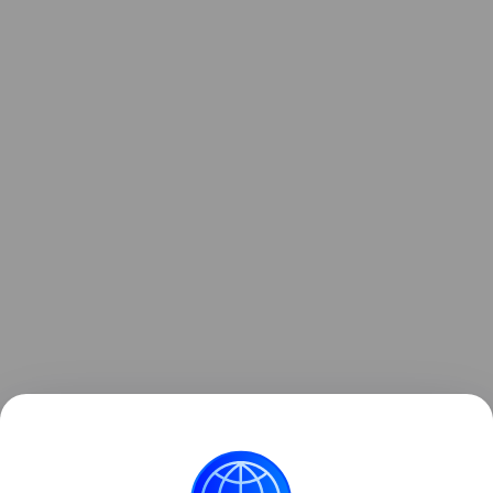
Ранее стало
известно
, что Xiaomi в очередной раз
повысила цены на свои смартфоны в Китае.
для отдельных моделей рост составил почти 13%.